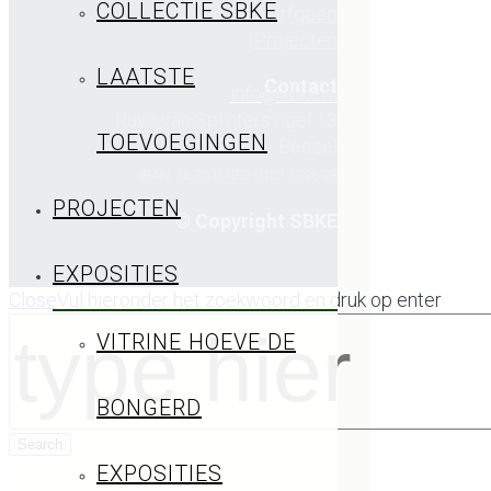
COLLECTIE SBKE
Keramisch erfgoed
Projecten
LAATSTE
Contact
info@sbke.nl
Ruys van Splintersingel 13
TOEVOEGINGEN
5954 BL Beesel
IBAN: NL20 RABO 0121 5396 28
PROJECTEN
© Copyright SBKE
EXPOSITIES
Close
Vul hieronder het zoekwoord en druk op enter
VITRINE HOEVE DE
BONGERD
EXPOSITIES