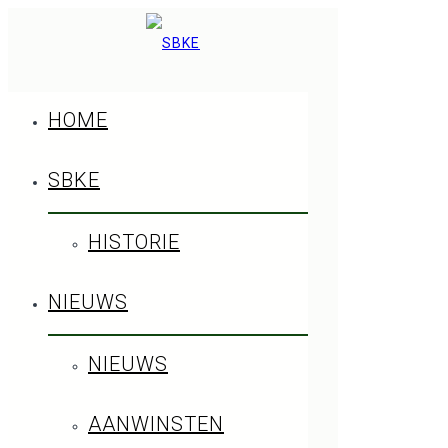
HOME
SBKE
HISTORIE
30 juli 2006
NIEUWS
NIEUWS
AANWINSTEN