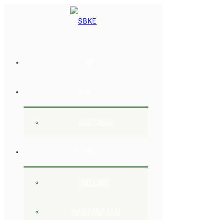
HOME
SBKE
HISTORIE
1 
NIEUWS
NIEUWS
AANWINSTEN