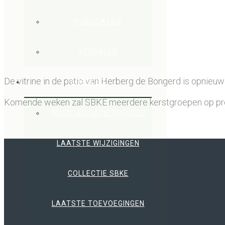
PUBLICATIES
VERHALEN
De vitrine in de patio van Herberg de Bongerd is opnieu
ERFGOED
Komende weken zal SBKE meerdere kerstgroepen op promin
INVENTARISATIE ERFGOED
LAATSTE WIJZIGINGEN
COLLECTIE SBKE
LAATSTE TOEVOEGINGEN