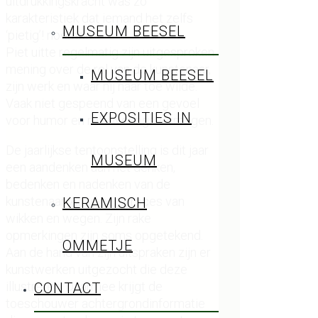
uitdrukkingskracht was zo
karakteristiek dat iemand het zelfs
MUSEUM BEESEL
‘pietig’! noemde.
Piet uitte regelmatig zijn uitgesproken
mening over de rol van de kunstenaar,
MUSEUM BEESEL
zijn werk en waar hij naar toe wilde.
Vaak niet gespeend van een gevoel
EXPOSITIES IN
voor humor en relativeringsvermogen.
De jaarlijkse tentoonstelling is dit jaar
MUSEUM
een aandenken aan het denken,
bedenken en nadenken van de
kunstenaar. Altijd een proces van
KERAMISCH
wikken en wegen. Zijn rake
opmerkingen zijn soms opgetekend.
OMMETJE
Aan de hand van zijn uitspraken zijn er
kunstwerken uitgezocht die deze
illustreren. Daarmee krijgt de
CONTACT
toeschouwer achtergrondinformatie