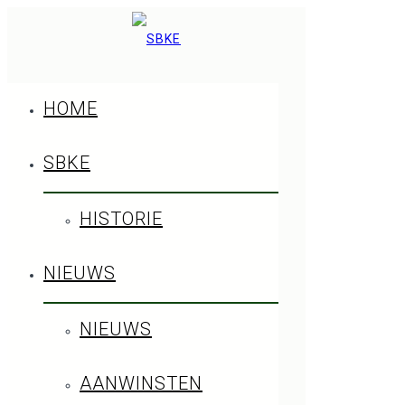
HOME
SBKE
HISTORIE
17
NIEUWS
augustus
NIEUWS
2023
AANWINSTEN