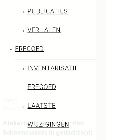
PUBLICATIES
VERHALEN
ERFGOED
INVENTARISATIE
ERFGOED
Vorige
LAATSTE
Volgende
Ateliertentoonstelling: Piet
WIJZIGINGEN
Schoenmakers in gedachte(n)