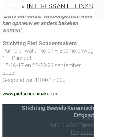
die een extra dimensie toevoegt aan
INTERESSANTE LINKS
het kijken. Een hint van de kunstenaar:
“
Zelfs een eerder tentoongesteld werk
kan opnieuw en anders bekeken
worden
”.
Stichting Piet Schoenmakers
Panheler watermolen – Bosmolenweg
1 – Panheel
15-16-17 en 22-23-24 september
2023
Geopend van 13:00-17:00u
www.pietschoenmakers.nl
Stichting Beesels Keramisch
Erfgoed
ANBI
Keramisch erfgoed
Projecten