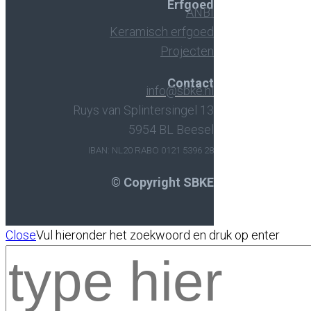
Erfgoed
ANBI
Keramisch erfgoed
Projecten
Contact
info@sbke.nl
Ruys van Splintersingel 13
5954 BL Beesel
IBAN: NL20 RABO 0121 5396 28
© Copyright SBKE
Close
Vul hieronder het zoekwoord en druk op enter