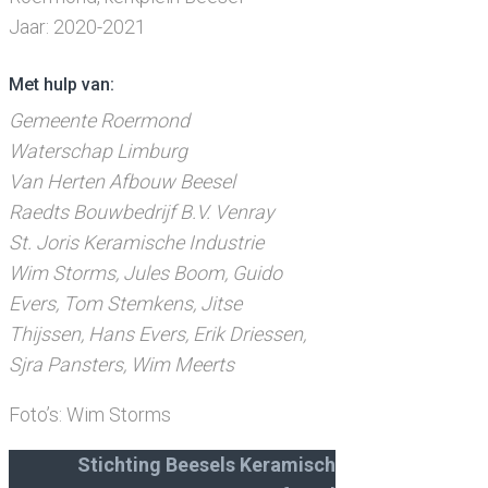
Jaar: 2020-2021
Met hulp van:
Gemeente Roermond
Waterschap Limburg
Van Herten Afbouw Beesel
Raedts Bouwbedrijf B.V. Venray
St. Joris Keramische Industrie
Wim Storms, Jules Boom, Guido
Evers, Tom Stemkens, Jitse
Thijssen, Hans Evers, Erik Driessen,
Sjra Pansters, Wim Meerts
Foto’s: Wim Storms
Stichting Beesels Keramisch