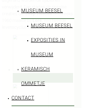
uitgehard, worden de sjablonen
verwijderd. Dan starten de speelse
MUSEUM BEESEL
creaties die
Joep Thissen
omstreeks
1960 maakte bij
Loré,
een tweede
MUSEUM BEESEL
levenscyclus in Beesel.
EXPOSITIES IN
MUSEUM
KERAMISCH
OMMETJE
CONTACT